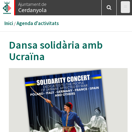
Vés
Ajuntament de
Cerdanyola
al
contingut
Esteu
Inici
/
Agenda d'activitats
aquí
Dansa solidària amb
Ucraïna