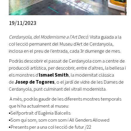
19/11/2023
Cerdanyola, del Modernisme a l'Art Decó
. Visita guiada a la
col·lecció permanent del Museu d'Art de Cerdanyola,
inclosa en el preu de l'entrada, cada 3r diumenge de mes.
Podràs descobrir el passat de Cerdanyola com a centre de
producció artística, per descobrir, entre d'altres, la bellesa i
els monstres d'
Ismael Smith
, la modernitat clàssica
de
Josep de Togores
, o el jardí de vidre de les Dames de
Cerdanyola, punt culminant del vitrall modernista.
A més, podràs gaudir de les diferents mostres temporals
que hi ha actualment al museu:
▪️Selfportrait d'Eugènia Balcells
▪️Som qui som, som com som i All Genders Allowed
▪️Presents per a una col·lecció de futur /22