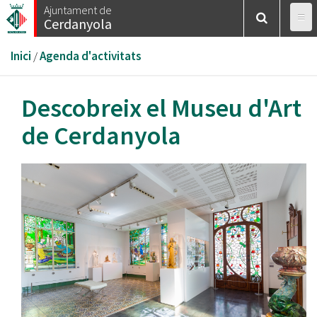
Vés
Ajuntament de
Cerdanyola
al
contingut
Esteu
Inici
/
Agenda d'activitats
aquí
Descobreix el Museu d'Art
de Cerdanyola