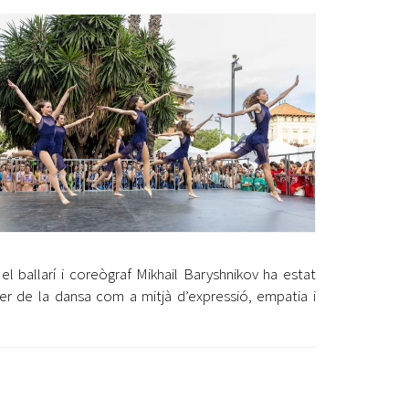
Ètica i Integritat
Entitats
Retiment de Comptes
Equipaments
Accés a Informació Pública
Mercats Municipals
Dades Obertes
Webs Municipals
Catàleg de Serveis i Tràmits
l ballarí i coreògraf Mikhail Baryshnikov ha estat
der de la dansa com a mitjà d’expressió, empatia i