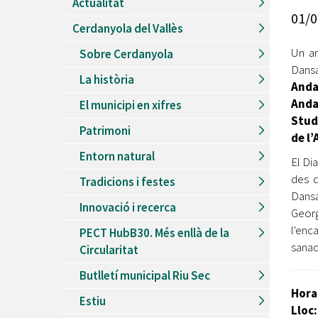
Actualitat
Recursos Humans
01/0
Cerdanyola del Vallès
Del
26/06/2026
al
30/08/2026
Patis oberts temporada d'estiu
Un a
Sobre Cerdanyola
Dansa
Del
13/06/2026
al
08/09/2026
La història
Piscines d'estiu a Cerdanyola
Anda
Anda
El municipi en xifres
Del
01/06/2026
al
30/09/2026
Stud
Refugis climàtics a Cerdanyola
Patrimoni
de l
Del
22/05/2026
al
06/09/2026
Entorn natural
Jocs d'aigua del Parc Cordelles
El Di
des q
Tradicions i festes
Del
01/07/2024
al
31/08/2026
Dansa
Decorem! Conte 'La truita de nabius'
Innovació i recerca
Georg
l'enc
PECT HubB30. Més enllà de la
sanac
Circularitat
Butlletí municipal Riu Sec
Hora
Estiu
Lloc