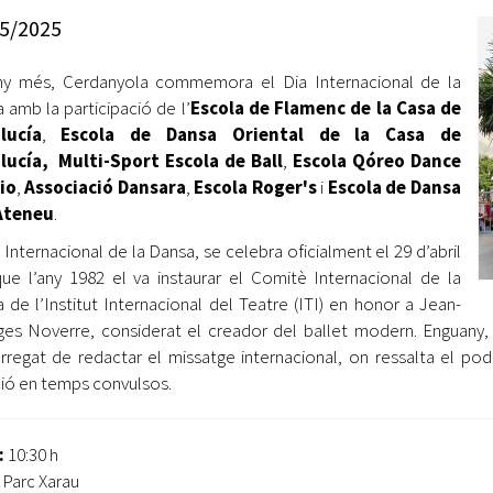
Oberta la convocatòria d'Ajuts per a l'autoocupació
5/2025
jove 2026
ny més, Cerdanyola commemora el Dia Internacional de la
Cerdanyola opta a més de 5 milions d'euros del Pla de
Barris per transformar les Fontetes, Quatre Cantons i
 amb la participació de l’
Escola de Flamenc de la Casa de
l'entorn de l'avinguda Catalunya
lucía
,
Escola de Dansa Oriental de la Casa de
lucía,
Multi-Sport Escola de Ball
,
Escola Qóreo Dance
El FIT presenta el cartell de la seva 16a edició i dona el
io
,
Associació Dansara
,
Escola Roger's
i
Escola de Dansa
tret de sortida al festival
’Ateneu
.
L’Ajuntament reparteix ulleres gratuïtes per veure
a Internacional de la Dansa, se celebra oficialment el 29 d’abril
l'eclipsi solar
ue l’any 1982 el va instaurar el Comitè Internacional de la
 de l’Institut Internacional del Teatre (ITI) en honor a Jean-
es Noverre, considerat el creador del ballet modern. Enguany, e
arregat de redactar el missatge internacional, on ressalta el po
ió en temps convulsos.
:
10:30 h
:
Parc Xarau