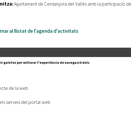
nitza:
Ajuntament de Cerdanyola del Vallès amb la participació de 
nar al llistat de l'agenda d'activitats
Segueix-nos a:
cesc Layret, s/n
ir galetes per millorar l'experiència de navegació dels
erdanyola del Vallès,
 80 88 88
Subscriu-te al nostre butll
ecte de la web
|
l lloc
Accessibilitat
els serveis del portal web