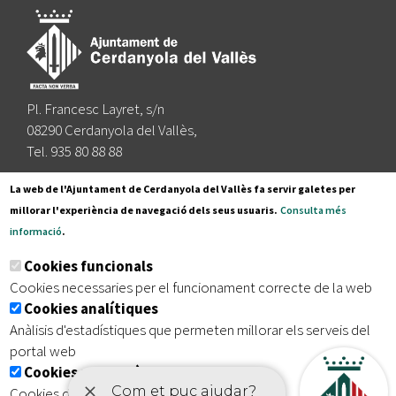
Pl. Francesc Layret, s/n
08290 Cerdanyola del Vallès,
Tel. 935 80 88 88
Segueix-nos a:
La web de l'Ajuntament de Cerdanyola del Vallès fa servir galetes per
millorar l'experiència de navegació dels seus usuaris.
Consulta més
informació
.
Subscriu-te al nostre butlletí
Cookies funcionals
Cookies necessaries per el funcionament correcte de la web
Cookies analítiques
|
|
|
Inici
Avís legal
Protecció de dades
Mapa del lloc
Anàlisis d'estadístiques que permeten millorar els serveis del
|
Accessibilitat
portal web
Cookies publicitàries
Cookies de tercers amb finalitat publicitària