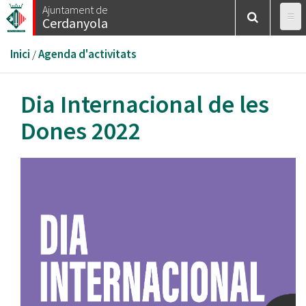
Vés
Ajuntament de
Cerdanyola
al
contingut
Esteu
Inici
/
Agenda d'activitats
aquí
Dia Internacional de les
Dones 2022