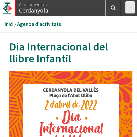
Vés
Ajuntament de
Cerdanyola
al
contingut
Esteu
Inici
/
Agenda d'activitats
aquí
Dia Internacional del
llibre Infantil