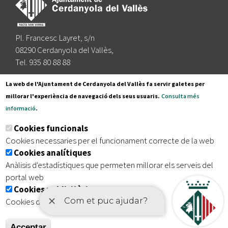
Pl. Francesc Layret, s/n
08290 Cerdanyola del Vallès,
Tel. 935 80 88 88
Segueix-nos a:
La web de l'Ajuntament de Cerdanyola del Vallès fa servir galetes per
millorar l'experiència de navegació dels seus usuaris.
Consulta més
informació
.
Subscriu-te al nostre butlletí
Cookies funcionals
Cookies necessaries per el funcionament correcte de la web
Cookies analítiques
|
|
|
Inici
Avís legal
Protecció de dades
Mapa del lloc
Anàlisis d'estadístiques que permeten millorar els serveis del
|
Accessibilitat
portal web
Cookies publicitàries
Cookies de tercers amb finalitat publicitària
Acceptar