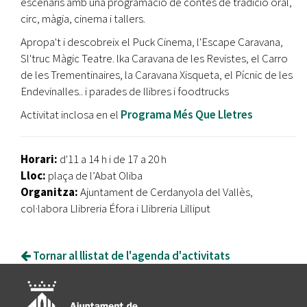
escenaris amb una programació de contes de tradició oral,
circ, màgia, cinema i tallers.
Apropa't i descobreix el Puck Cinema, l'Escape Caravana,
Sl'truc Màgic Teatre. lka Caravana de les Revistes, el Carro
de les Trementinaires, la Caravana Xisqueta, el Pícnic de les
Endevinalles.. i parades de llibres i foodtrucks
Activitat inclosa en el
Programa Més Que Lletres
Horari:
d'11 a 14 h i de 17 a 20 h
Lloc:
plaça de l’Abat Oliba
Organitza:
Ajuntament de Cerdanyola del Vallès,
col·labora Llibreria Éfora i Llibreria Lilliput
Tornar al llistat de l'agenda d'activitats