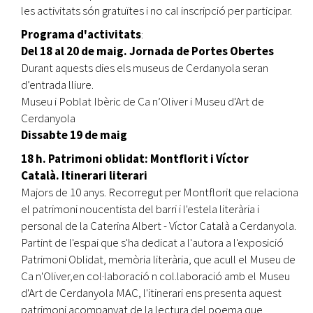
les activitats són gratuïtes i no cal inscripció per participar.
Programa d'activitats
:
Del 18 al 20 de maig. Jornada de Portes Obertes
Durant aquests dies els museus de Cerdanyola seran
d’entrada lliure.
Museu i Poblat Ibèric de Ca n’Oliver i Museu d'Art de
Cerdanyola
Dissabte 19 de maig
18 h. Patrimoni oblidat: Montflorit i Víctor
Català. Itinerari literari
Majors de 10 anys. Recorregut per Montflorit que relaciona
el patrimoni noucentista del barri i l'estela literària i
personal de la Caterina Albert - Víctor Català a Cerdanyola.
Partint de l'espai que s'ha dedicat a l'autora a l'exposició
Patrimoni Oblidat, memòria literària, que acull el Museu de
Ca n'Oliver,en col·laboració n col.laboració amb el Museu
d'Art de Cerdanyola MAC, l'itinerari ens presenta aquest
patrimoni acompanyat de la lectura del poema que