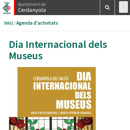
Vés
Ajuntament de
Cerdanyola
al
contingut
Esteu
Inici
/
Agenda d'activitats
aquí
Dia Internacional dels
Museus