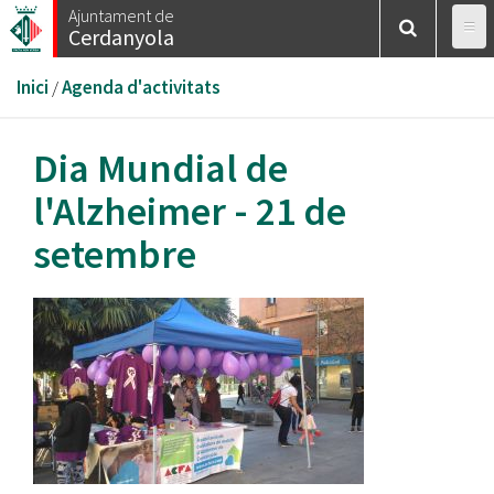
Vés
Ajuntament de
Cerdanyola
al
contingut
Esteu
Inici
/
Agenda d'activitats
aquí
Dia Mundial de
l'Alzheimer - 21 de
setembre