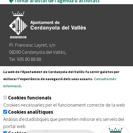
Tornar al llistat de l'agenda d'activitats
Pl. Francesc Layret, s/n
08290 Cerdanyola del Vallès,
Tel. 935 80 88 88
Segueix-nos a:
La web de l'Ajuntament de Cerdanyola del Vallès fa servir galetes per
millorar l'experiència de navegació dels seus usuaris.
Consulta més
informació
.
Subscriu-te al nostre butlletí
Cookies funcionals
Cookies necessaries per el funcionament correcte de la web
Cookies analítiques
|
|
|
Inici
Avís legal
Protecció de dades
Mapa del lloc
Anàlisis d'estadístiques que permeten millorar els serveis del
|
Accessibilitat
portal web