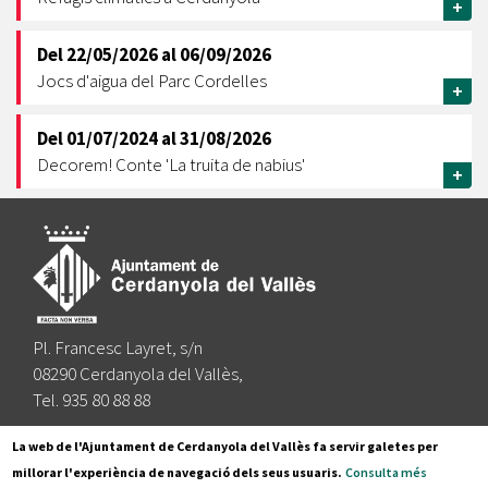
+
Del
22/05/2026
al
06/09/2026
Jocs d'aigua del Parc Cordelles
+
Del
01/07/2024
al
31/08/2026
Decorem! Conte 'La truita de nabius'
+
Pl. Francesc Layret, s/n
08290 Cerdanyola del Vallès,
Tel. 935 80 88 88
Segueix-nos a:
La web de l'Ajuntament de Cerdanyola del Vallès fa servir galetes per
millorar l'experiència de navegació dels seus usuaris.
Consulta més