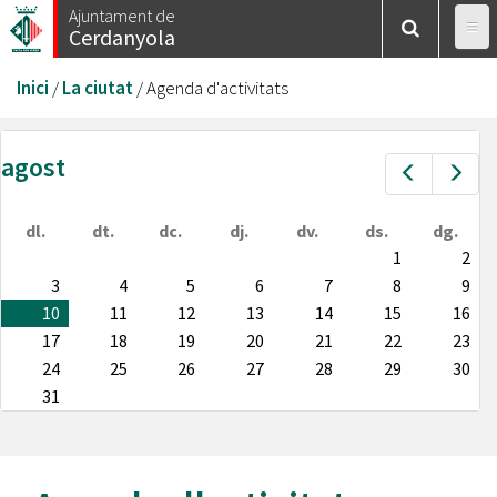
Vés
Ajuntament de
Cerdanyola
al
contingut
Esteu
Inici
/
La ciutat
/
Agenda d'activitats
aquí
agost
Prev
Nex
dl.
dt.
dc.
dj.
dv.
ds.
dg.
1
2
3
4
5
6
7
8
9
10
11
12
13
14
15
16
17
18
19
20
21
22
23
24
25
26
27
28
29
30
31