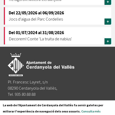
+
Del
22/05/2026
al
06/09/2026
Jocs d'aigua del Parc Cordelles
+
Del
01/07/2024
al
31/08/2026
Decorem! Conte 'La truita de nabius'
+
Pl. Francesc Layret, s/n
08290 Cerdanyola del Vallès,
Tel. 935 80 88 88
Segueix-nos a:
La web de l'Ajuntament de Cerdanyola del Vallès fa servir galetes per
millorar l'experiència de navegació dels seus usuaris.
Consulta més