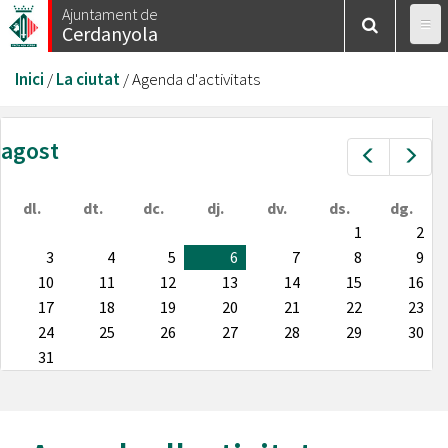
Vés
Ajuntament de
Cerdanyola
al
contingut
Esteu
Inici
/
La ciutat
/
Agenda d'activitats
aquí
agost
Prev
Nex
dl.
dt.
dc.
dj.
dv.
ds.
dg.
1
2
3
4
5
6
7
8
9
10
11
12
13
14
15
16
17
18
19
20
21
22
23
24
25
26
27
28
29
30
31