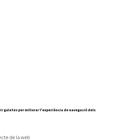
ir galetes per millorar l'experiència de navegació dels
Segueix-nos a:
cesc Layret, s/n
erdanyola del Vallès,
ecte de la web