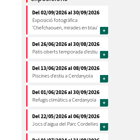
Ètica i Integritat
Del
02/09/2026
al
30/09/2026
Entitats
Exposició fotogràfica
Retiment de Comptes
'Chefchaouen, mirades en blau'
+
Equipaments
Accés a Informació Pública
Del
26/06/2026
al
30/08/2026
Patis oberts temporada d'estiu
+
Mercats Municipals
Dades Obertes
Del
13/06/2026
al
08/09/2026
Webs Municipals
Catàleg de Serveis i Tràmits
Piscines d'estiu a Cerdanyola
+
Del
01/06/2026
al
30/09/2026
Refugis climàtics a Cerdanyola
+
Del
22/05/2026
al
06/09/2026
Jocs d'aigua del Parc Cordelles
+