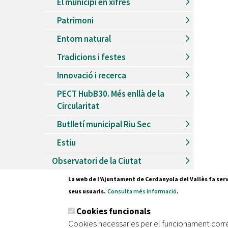
El municipi en xifres
Patrimoni
Entorn natural
Tradicions i festes
Innovació i recerca
PECT HubB30. Més enllà de la
Circularitat
Butlletí municipal Riu Sec
Estiu
Observatori de la Ciutat
La web de l'Ajuntament de Cerdanyola del Vallès fa serv
seus usuaris.
Consulta més informació
.
Pl. Fran
Cookies funcionals
08290 C
Cookies necessaries per el funcionament corr