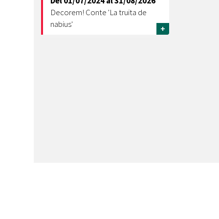
Del
01/07/2024
al
31/08/2026
Decorem! Conte 'La truita de
nabius'
+