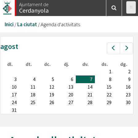
Vés
Ajuntament de
Cerdanyola
al
contingut
Esteu
Inici
/
La ciutat
/
Agenda d'activitats
aquí
agost
Prev
Nex
dl.
dt.
dc.
dj.
dv.
ds.
dg.
1
2
3
4
5
6
7
8
9
10
11
12
13
14
15
16
17
18
19
20
21
22
23
24
25
26
27
28
29
30
31