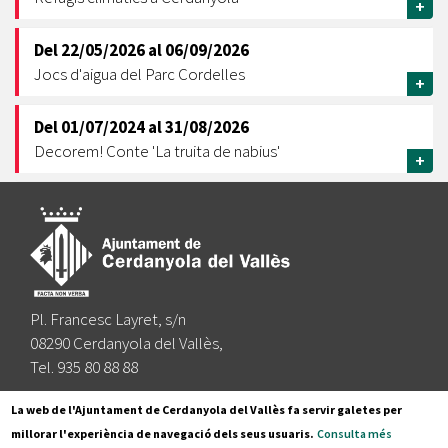
+
Del
22/05/2026
al
06/09/2026
Jocs d'aigua del Parc Cordelles
+
Del
01/07/2024
al
31/08/2026
Decorem! Conte 'La truita de nabius'
+
Pl. Francesc Layret, s/n
08290 Cerdanyola del Vallès,
Tel. 935 80 88 88
Segueix-nos a:
La web de l'Ajuntament de Cerdanyola del Vallès fa servir galetes per
millorar l'experiència de navegació dels seus usuaris.
Consulta més