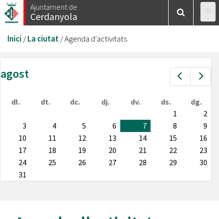
Vés
Ajuntament de
Cerdanyola
al
contingut
Esteu
Inici
/
La ciutat
/
Agenda d'activitats
aquí
agost
Prev
Nex
dl.
dt.
dc.
dj.
dv.
ds.
dg.
1
2
3
4
5
6
7
8
9
10
11
12
13
14
15
16
17
18
19
20
21
22
23
24
25
26
27
28
29
30
31