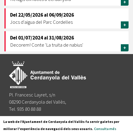
+
Del
22/05/2026
al
06/09/2026
Jocs d'aigua del Parc Cordelles
+
Del
01/07/2024
al
31/08/2026
Decorem! Conte 'La truita de nabius'
+
Pl. Francesc Layret, s/n
08290 Cerdanyola del Vallès,
Tel. 935 80 88 88
Segueix-nos a:
La web de l'Ajuntament de Cerdanyola del Vallès fa servir galetes per
millorar l'experiència de navegació dels seus usuaris.
Consulta més