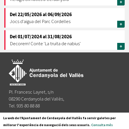
+
Del
22/05/2026
al
06/09/2026
Jocs d'aigua del Parc Cordelles
+
Del
01/07/2024
al
31/08/2026
Decorem! Conte 'La truita de nabius'
+
Pl. Francesc Layret, s/n
08290 Cerdanyola del Vallès,
Tel. 935 80 88 88
Segueix-nos a:
La web de l'Ajuntament de Cerdanyola del Vallès fa servir galetes per
millorar l'experiència de navegació dels seus usuaris.
Consulta més