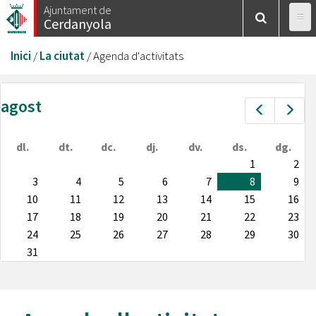
Vés
Ajuntament de
Cerdanyola
al
contingut
Esteu
Inici
/
La ciutat
/
Agenda d'activitats
aquí
agost
Prev
Nex
dl.
dt.
dc.
dj.
dv.
ds.
dg.
1
2
3
4
5
6
7
8
9
10
11
12
13
14
15
16
17
18
19
20
21
22
23
24
25
26
27
28
29
30
31