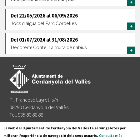
+
Del
22/05/2026
al
06/09/2026
Jocs d'aigua del Parc Cordelles
+
Del
01/07/2024
al
31/08/2026
Decorem! Conte 'La truita de nabius'
+
Pl. Francesc Layret, s/n
08290 Cerdanyola del Vallès,
Tel. 935 80 88 88
Segueix-nos a:
La web de l'Ajuntament de Cerdanyola del Vallès fa servir galetes per
millorar l'experiència de navegació dels seus usuaris.
Consulta més