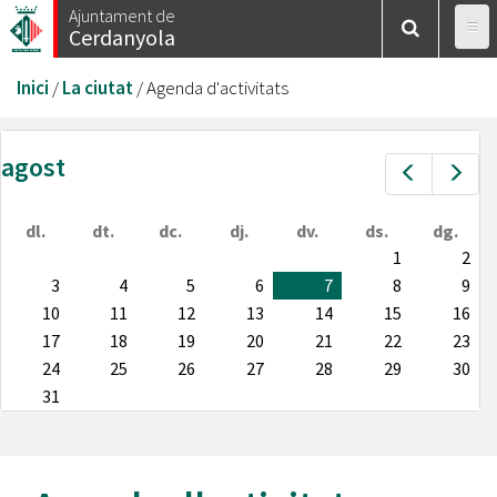
Vés
Ajuntament de
Cerdanyola
al
contingut
Esteu
Inici
/
La ciutat
/
Agenda d'activitats
aquí
agost
Prev
Nex
dl.
dt.
dc.
dj.
dv.
ds.
dg.
1
2
3
4
5
6
7
8
9
10
11
12
13
14
15
16
17
18
19
20
21
22
23
24
25
26
27
28
29
30
31