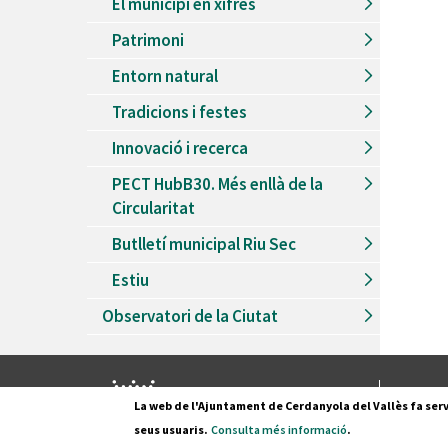
El municipi en xifres
Patrimoni
Entorn natural
Tradicions i festes
Innovació i recerca
PECT HubB30. Més enllà de la
Circularitat
Butlletí municipal Riu Sec
Estiu
Observatori de la Ciutat
Pl. Fran
La web de l'Ajuntament de Cerdanyola del Vallès fa serv
08290 C
seus usuaris.
Consulta més informació
.