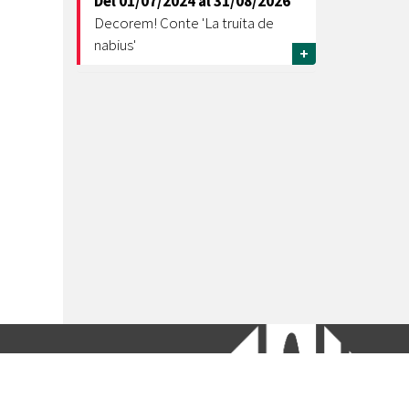
Del
01/07/2024
al
31/08/2026
Decorem! Conte 'La truita de
nabius'
+