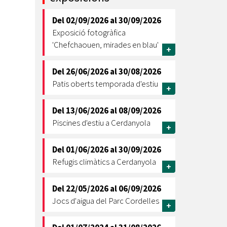
Ètica i Integritat
Del
02/09/2026
al
30/09/2026
Entitats
Exposició fotogràfica
Retiment de Comptes
'Chefchaouen, mirades en blau'
+
Equipaments
Accés a Informació Pública
Del
26/06/2026
al
30/08/2026
Patis oberts temporada d'estiu
+
Mercats Municipals
Dades Obertes
Del
13/06/2026
al
08/09/2026
Webs Municipals
Catàleg de Serveis i Tràmits
Piscines d'estiu a Cerdanyola
+
Del
01/06/2026
al
30/09/2026
Refugis climàtics a Cerdanyola
+
Del
22/05/2026
al
06/09/2026
Jocs d'aigua del Parc Cordelles
+