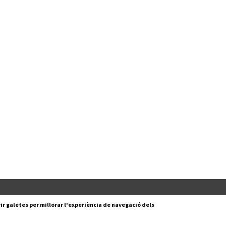
Segueix-nos a:
cesc Layret, s/n
ir galetes per millorar l'experiència de navegació dels
erdanyola del Vallès,