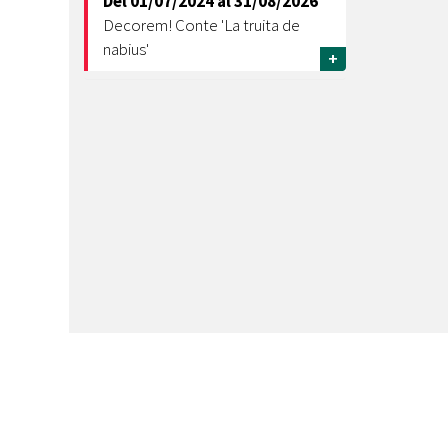
Del
01/07/2024
al
31/08/2026
Decorem! Conte 'La truita de
nabius'
+