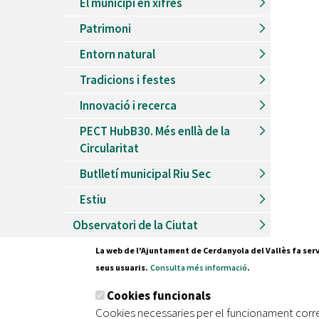
El municipi en xifres
Patrimoni
Entorn natural
Tradicions i festes
Innovació i recerca
PECT HubB30. Més enllà de la
Circularitat
Butlletí municipal Riu Sec
Estiu
Observatori de la Ciutat
La web de l'Ajuntament de Cerdanyola del Vallès fa serv
seus usuaris.
Consulta més informació
.
Pl. Fran
Cookies funcionals
08290 C
Cookies necessaries per el funcionament corr