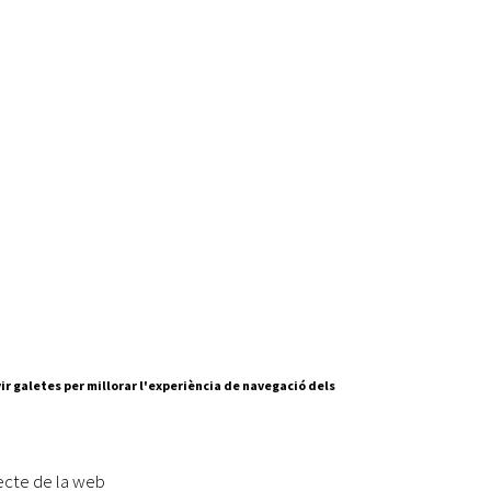
ir galetes per millorar l'experiència de navegació dels
Segueix-nos a:
cesc Layret, s/n
erdanyola del Vallès,
ecte de la web