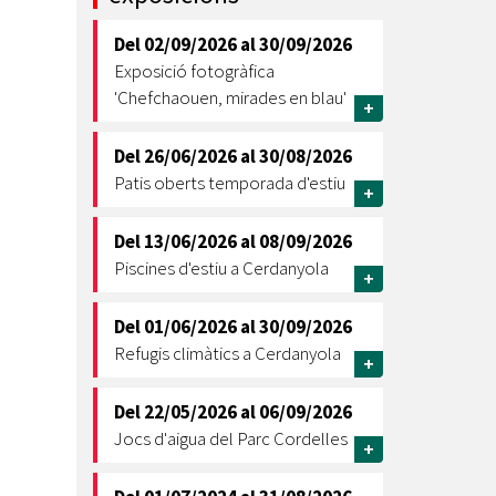
Ètica i Integritat
Del
02/09/2026
al
30/09/2026
Entitats
Exposició fotogràfica
Retiment de Comptes
'Chefchaouen, mirades en blau'
+
Equipaments
Accés a Informació Pública
Del
26/06/2026
al
30/08/2026
Patis oberts temporada d'estiu
+
Mercats Municipals
Dades Obertes
Del
13/06/2026
al
08/09/2026
Webs Municipals
Catàleg de Serveis i Tràmits
Piscines d'estiu a Cerdanyola
+
Del
01/06/2026
al
30/09/2026
Refugis climàtics a Cerdanyola
+
Del
22/05/2026
al
06/09/2026
Jocs d'aigua del Parc Cordelles
+