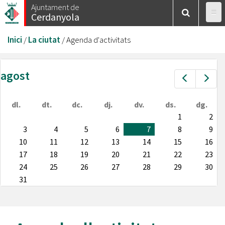
Vés
Ajuntament de
Cerdanyola
al
contingut
Esteu
Inici
/
La ciutat
/
Agenda d'activitats
aquí
agost
Prev
Nex
dl.
dt.
dc.
dj.
dv.
ds.
dg.
1
2
3
4
5
6
7
8
9
10
11
12
13
14
15
16
17
18
19
20
21
22
23
24
25
26
27
28
29
30
31