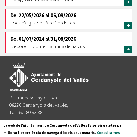
+
Del
22/05/2026
al
06/09/2026
Jocs d'aigua del Parc Cordelles
+
Del
01/07/2024
al
31/08/2026
Decorem! Conte 'La truita de nabius'
+
Pl. Francesc Layret, s/n
08290 Cerdanyola del Vallès,
Tel. 935 80 88 88
Segueix-nos a:
La web de l'Ajuntament de Cerdanyola del Vallès fa servir galetes per
millorar l'experiència de navegació dels seus usuaris.
Consulta més