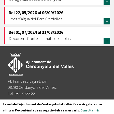
+
Del
22/05/2026
al
06/09/2026
Jocs d'aigua del Parc Cordelles
+
Del
01/07/2024
al
31/08/2026
Decorem! Conte 'La truita de nabius'
+
Pl. Francesc Layret, s/n
08290 Cerdanyola del Vallès,
Tel. 935 80 88 88
Segueix-nos a:
La web de l'Ajuntament de Cerdanyola del Vallès fa servir galetes per
millorar l'experiència de navegació dels seus usuaris.
Consulta més