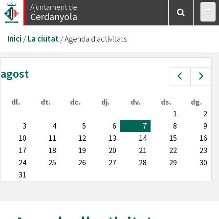
Vés
Ajuntament de
Cerdanyola
al
contingut
Esteu
Inici
/
La ciutat
/
Agenda d'activitats
aquí
agost
Prev
Nex
dl.
dt.
dc.
dj.
dv.
ds.
dg.
1
2
3
4
5
6
7
8
9
10
11
12
13
14
15
16
17
18
19
20
21
22
23
24
25
26
27
28
29
30
31