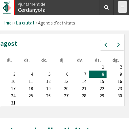
Vés
Ajuntament de
Cerdanyola
al
contingut
Esteu
Inici
/
La ciutat
/
Agenda d'activitats
aquí
agost
Prev
Nex
dl.
dt.
dc.
dj.
dv.
ds.
dg.
1
2
3
4
5
6
7
8
9
10
11
12
13
14
15
16
17
18
19
20
21
22
23
24
25
26
27
28
29
30
31