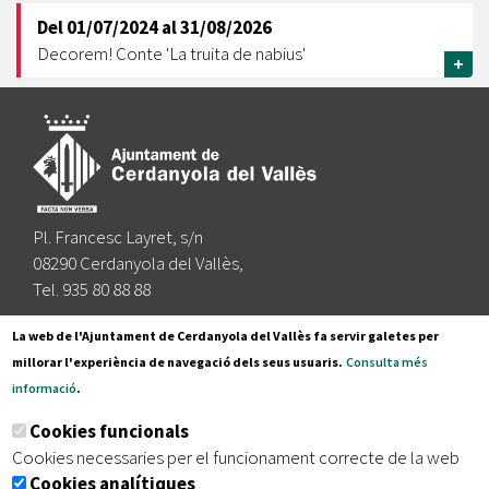
Del
01/07/2024
al
31/08/2026
Decorem! Conte 'La truita de nabius'
+
Pl. Francesc Layret, s/n
08290 Cerdanyola del Vallès,
Tel. 935 80 88 88
Segueix-nos a:
La web de l'Ajuntament de Cerdanyola del Vallès fa servir galetes per
millorar l'experiència de navegació dels seus usuaris.
Consulta més
informació
.
Subscriu-te al nostre butlletí
Cookies funcionals
Cookies necessaries per el funcionament correcte de la web
Cookies analítiques