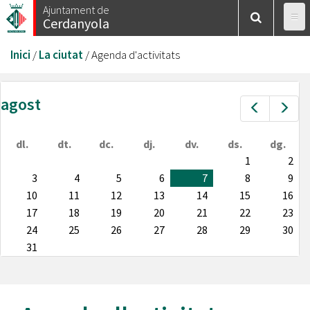
Vés
Ajuntament de
Cerdanyola
al
contingut
Esteu
Inici
/
La ciutat
/
Agenda d'activitats
aquí
agost
Prev
Nex
dl.
dt.
dc.
dj.
dv.
ds.
dg.
1
2
3
4
5
6
7
8
9
10
11
12
13
14
15
16
17
18
19
20
21
22
23
24
25
26
27
28
29
30
31