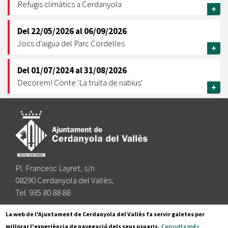
Refugis climàtics a Cerdanyola
+
Del
22/05/2026
al
06/09/2026
Jocs d'aigua del Parc Cordelles
+
Del
01/07/2024
al
31/08/2026
Decorem! Conte 'La truita de nabius'
+
Pl. Francesc Layret, s/n
08290 Cerdanyola del Vallès,
Tel. 935 80 88 88
Segueix-nos a:
La web de l'Ajuntament de Cerdanyola del Vallès fa servir galetes per
millorar l'experiència de navegació dels seus usuaris.
Consulta més