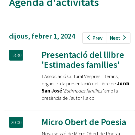
Agenda d'activitats
dijous, febrer 1, 2024
Prev
Next
Presentació del llibre
18:30
'Estimades families'
L'Associació Cultural Vespres Literaris,
organitza la presentació del llibre de
Jordi
San José
'
Estimades famílies'
amb la
presència de l'autor i la co
Micro Obert de Poesia
20:00
Nova sessió de Micro Obert de Poesia.