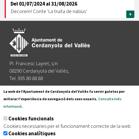
Del
01/07/2024
al
31/08/2026
Decorem! Conte 'La truita de nabius'
+
Pl. Francesc Layret, s/n
08290 Cerdanyola del Vallès,
Tel. 935 80 88 88
Segueix-nos a:
La web de l'Ajuntament de Cerdanyola del Vallès fa servir galetes per
millorar l'experiència de navegació dels seus usuaris.
Consulta més
informació
.
Subscriu-te al nostre butlletí
Cookies funcionals
Cookies necessaries per el funcionament correcte de la web
Cookies analítiques
|
|
|
Inici
Avís legal
Protecció de dades
Mapa del lloc