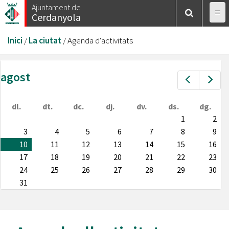
Vés
Ajuntament de
Cerdanyola
al
contingut
Esteu
Inici
/
La ciutat
/
Agenda d'activitats
aquí
agost
Prev
Nex
dl.
dt.
dc.
dj.
dv.
ds.
dg.
1
2
3
4
5
6
7
8
9
10
11
12
13
14
15
16
17
18
19
20
21
22
23
24
25
26
27
28
29
30
31