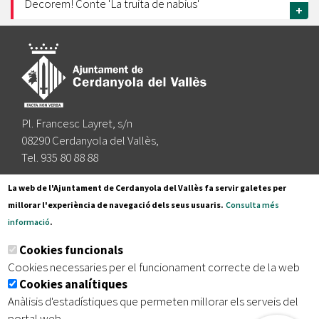
Decorem! Conte 'La truita de nabius'
+
Pl. Francesc Layret, s/n
08290 Cerdanyola del Vallès,
Tel. 935 80 88 88
Segueix-nos a:
La web de l'Ajuntament de Cerdanyola del Vallès fa servir galetes per
millorar l'experiència de navegació dels seus usuaris.
Consulta més
informació
.
Subscriu-te al nostre butlletí
Cookies funcionals
Cookies necessaries per el funcionament correcte de la web
Cookies analítiques
|
|
|
Inici
Avís legal
Protecció de dades
Mapa del lloc
Anàlisis d'estadístiques que permeten millorar els serveis del
|
Accessibilitat
portal web