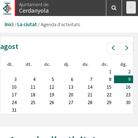
Vés
Ajuntament de
Cerdanyola
al
contingut
Esteu
Inici
/
La ciutat
/
Agenda d'activitats
aquí
agost
Prev
Nex
dl.
dt.
dc.
dj.
dv.
ds.
dg.
1
2
3
4
5
6
7
8
9
10
11
12
13
14
15
16
17
18
19
20
21
22
23
24
25
26
27
28
29
30
31