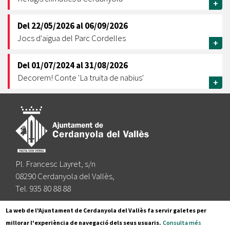
+
Del
22/05/2026
al
06/09/2026
Jocs d'aigua del Parc Cordelles
+
Del
01/07/2024
al
31/08/2026
Decorem! Conte 'La truita de nabius'
+
Pl. Francesc Layret, s/n
08290 Cerdanyola del Vallès,
Tel. 935 80 88 88
Segueix-nos a:
La web de l'Ajuntament de Cerdanyola del Vallès fa servir galetes per
millorar l'experiència de navegació dels seus usuaris.
Consulta més