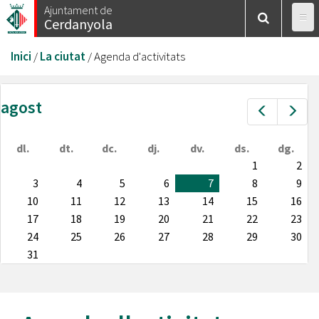
Vés
Ajuntament de
Cerdanyola
al
contingut
Esteu
Inici
/
La ciutat
/
Agenda d'activitats
aquí
agost
Prev
Nex
dl.
dt.
dc.
dj.
dv.
ds.
dg.
1
2
3
4
5
6
7
8
9
10
11
12
13
14
15
16
17
18
19
20
21
22
23
24
25
26
27
28
29
30
31