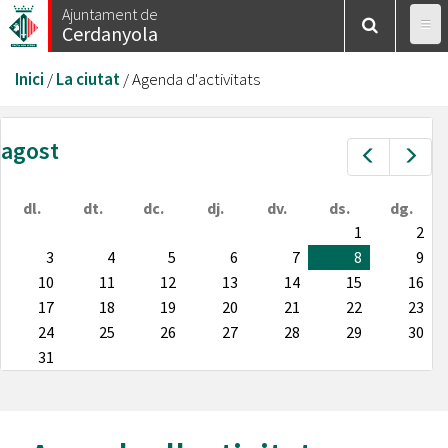
Vés
Ajuntament de
Cerdanyola
al
contingut
Esteu
Inici
/
La ciutat
/
Agenda d'activitats
aquí
agost
Prev
Nex
dl.
dt.
dc.
dj.
dv.
ds.
dg.
1
2
3
4
5
6
7
8
9
10
11
12
13
14
15
16
17
18
19
20
21
22
23
24
25
26
27
28
29
30
31