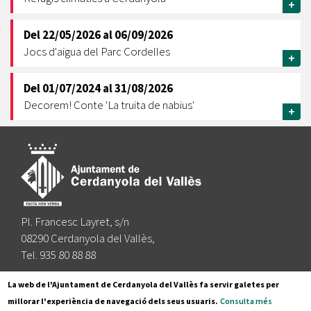
+
Del
22/05/2026
al
06/09/2026
Jocs d'aigua del Parc Cordelles
+
Del
01/07/2024
al
31/08/2026
Decorem! Conte 'La truita de nabius'
+
Pl. Francesc Layret, s/n
08290 Cerdanyola del Vallès,
Tel. 935 80 88 88
Segueix-nos a:
La web de l'Ajuntament de Cerdanyola del Vallès fa servir galetes per
millorar l'experiència de navegació dels seus usuaris.
Consulta més