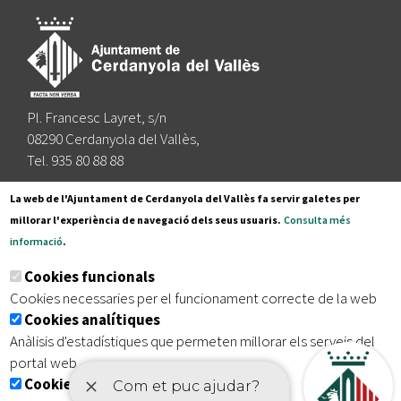
Pl. Francesc Layret, s/n
08290 Cerdanyola del Vallès,
Tel. 935 80 88 88
Segueix-nos a:
La web de l'Ajuntament de Cerdanyola del Vallès fa servir galetes per
millorar l'experiència de navegació dels seus usuaris.
Consulta més
informació
.
Subscriu-te al nostre butlletí
Cookies funcionals
Cookies necessaries per el funcionament correcte de la web
Cookies analítiques
|
|
|
Inici
Avís legal
Protecció de dades
Mapa del lloc
Anàlisis d'estadístiques que permeten millorar els serveis del
|
Accessibilitat
portal web
Cookies publicitàries