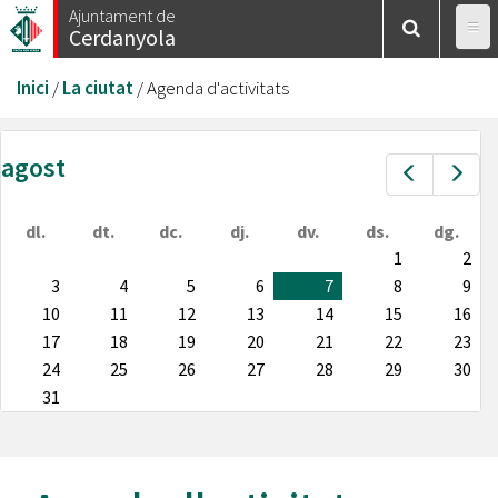
Vés
Ajuntament de
Cerdanyola
al
contingut
Esteu
Inici
/
La ciutat
/
Agenda d'activitats
aquí
agost
Prev
Nex
dl.
dt.
dc.
dj.
dv.
ds.
dg.
1
2
3
4
5
6
7
8
9
10
11
12
13
14
15
16
17
18
19
20
21
22
23
24
25
26
27
28
29
30
31