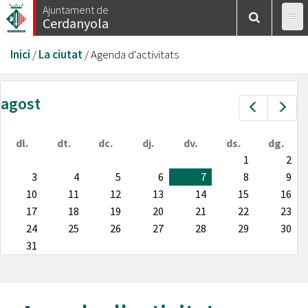
Vés
Ajuntament de
Cerdanyola
al
contingut
Esteu
Inici
/
La ciutat
/
Agenda d'activitats
aquí
agost
Prev
Nex
dl.
dt.
dc.
dj.
dv.
ds.
dg.
1
2
3
4
5
6
7
8
9
10
11
12
13
14
15
16
17
18
19
20
21
22
23
24
25
26
27
28
29
30
31