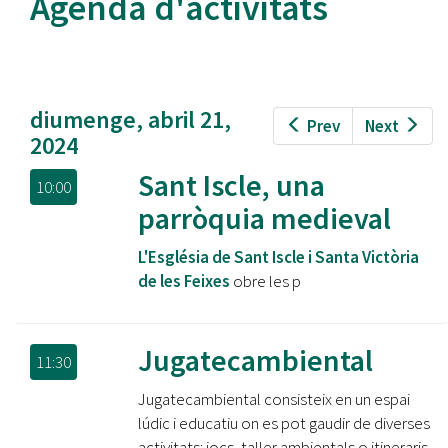
Agenda d'activitats
diumenge, abril 21,
Prev
Next
2024
Sant Iscle, una
10:00
parròquia medieval
L'Església de Sant Iscle i Santa Victòria
de les Feixes
obre les p
Jugatecambiental
11:30
Jugatecambiental consisteix en un espai
lúdic i educatiu on es pot gaudir de diverses
activitats: jocs, taller ambientals o itineraris