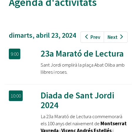
Agenda d'activitats
dimarts, abril 23, 2024
Prev
Next
23a Marató de Lectura
9:00
Sant Jordi omplirà la plaça Abat Oliba amb
llibres i roses.
Diada de Sant Jordi
10:00
2024
La 23a Marató de Lectura commemorarà
els 100 anys del naixement de
Montserrat
Vayreda
i
Vicenç Andrés Estellés
i