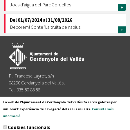
Jocs d'aigua del Parc Cordelles
+
Del
01/07/2024
al
31/08/2026
Decorem! Conte 'La truita de nabius'
+
Pl. Francesc Layret, s/n
08290 Cerdanyola del Vallès,
Tel. 935 80 88 88
Segueix-nos a:
La web de l'Ajuntament de Cerdanyola del Vallès fa servir galetes per
millorar l'experiència de navegació dels seus usuaris.
Consulta més
informació
.
Subscriu-te al nostre butlletí
Cookies funcionals