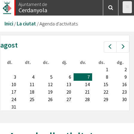
Vés
Ajuntament de
Cerdanyola
al
contingut
Esteu
Inici
/
La ciutat
/
Agenda d'activitats
aquí
agost
Prev
Nex
dl.
dt.
dc.
dj.
dv.
ds.
dg.
1
2
3
4
5
6
7
8
9
10
11
12
13
14
15
16
17
18
19
20
21
22
23
24
25
26
27
28
29
30
31