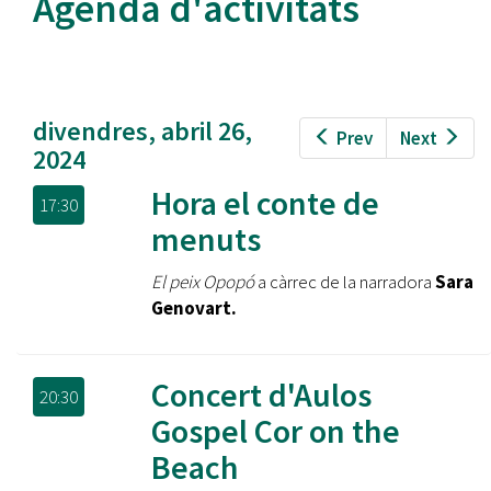
Agenda d'activitats
divendres, abril 26,
Prev
Next
2024
Hora el conte de
17:30
menuts
El peix Opopó
a càrrec de la narradora
Sara
Genovart.
Concert d'Aulos
20:30
Gospel Cor on the
Beach