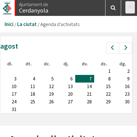
Vés
Ajuntament de
Cerdanyola
al
contingut
Esteu
Inici
/
La ciutat
/
Agenda d'activitats
aquí
agost
Prev
Nex
dl.
dt.
dc.
dj.
dv.
ds.
dg.
1
2
3
4
5
6
7
8
9
10
11
12
13
14
15
16
17
18
19
20
21
22
23
24
25
26
27
28
29
30
31