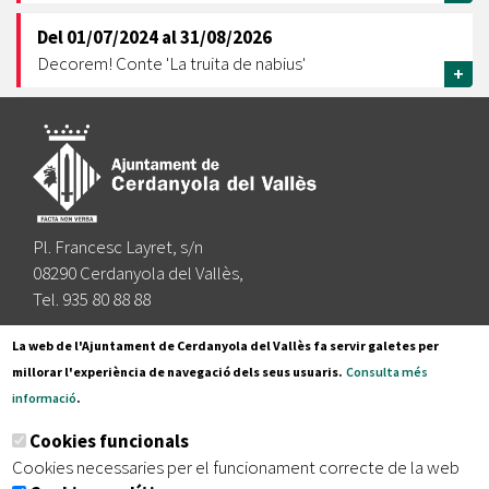
Del
01/07/2024
al
31/08/2026
Decorem! Conte 'La truita de nabius'
+
Pl. Francesc Layret, s/n
08290 Cerdanyola del Vallès,
Tel. 935 80 88 88
Segueix-nos a:
La web de l'Ajuntament de Cerdanyola del Vallès fa servir galetes per
millorar l'experiència de navegació dels seus usuaris.
Consulta més
informació
.
Subscriu-te al nostre butlletí
Cookies funcionals
Cookies necessaries per el funcionament correcte de la web