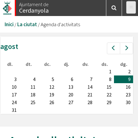
Vés
Ajuntament de
Cerdanyola
al
contingut
Esteu
Inici
/
La ciutat
/
Agenda d'activitats
aquí
agost
Prev
Nex
dl.
dt.
dc.
dj.
dv.
ds.
dg.
1
2
3
4
5
6
7
8
9
10
11
12
13
14
15
16
17
18
19
20
21
22
23
24
25
26
27
28
29
30
31