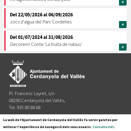
+
Del
22/05/2026
al
06/09/2026
Jocs d'aigua del Parc Cordelles
+
Del
01/07/2024
al
31/08/2026
Decorem! Conte 'La truita de nabius'
+
Pl. Francesc Layret, s/n
08290 Cerdanyola del Vallès,
Tel. 935 80 88 88
Segueix-nos a:
La web de l'Ajuntament de Cerdanyola del Vallès fa servir galetes per
millorar l'experiència de navegació dels seus usuaris.
Consulta més