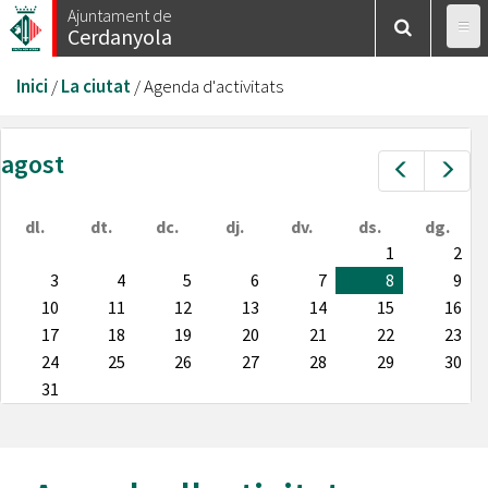
Vés
Ajuntament de
Cerdanyola
al
contingut
Esteu
Inici
/
La ciutat
/
Agenda d'activitats
aquí
agost
Prev
Nex
dl.
dt.
dc.
dj.
dv.
ds.
dg.
1
2
3
4
5
6
7
8
9
10
11
12
13
14
15
16
17
18
19
20
21
22
23
24
25
26
27
28
29
30
31