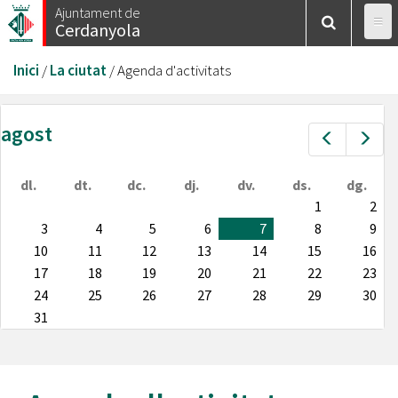
Vés
Ajuntament de
Cerdanyola
al
contingut
Esteu
Inici
/
La ciutat
/
Agenda d'activitats
aquí
agost
Prev
Nex
dl.
dt.
dc.
dj.
dv.
ds.
dg.
1
2
3
4
5
6
7
8
9
10
11
12
13
14
15
16
17
18
19
20
21
22
23
24
25
26
27
28
29
30
31