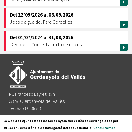
+
Del
22/05/2026
al
06/09/2026
Jocs d'aigua del Parc Cordelles
+
Del
01/07/2024
al
31/08/2026
Decorem! Conte 'La truita de nabius'
+
Pl. Francesc Layret, s/n
08290 Cerdanyola del Vallès,
Tel. 935 80 88 88
Segueix-nos a:
La web de l'Ajuntament de Cerdanyola del Vallès fa servir galetes per
millorar l'experiència de navegació dels seus usuaris.
Consulta més