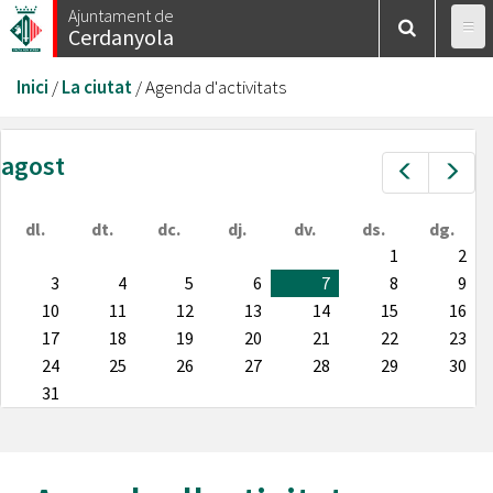
Vés
Ajuntament de
Cerdanyola
al
contingut
Esteu
Inici
/
La ciutat
/
Agenda d'activitats
aquí
agost
Prev
Nex
dl.
dt.
dc.
dj.
dv.
ds.
dg.
1
2
3
4
5
6
7
8
9
10
11
12
13
14
15
16
17
18
19
20
21
22
23
24
25
26
27
28
29
30
31