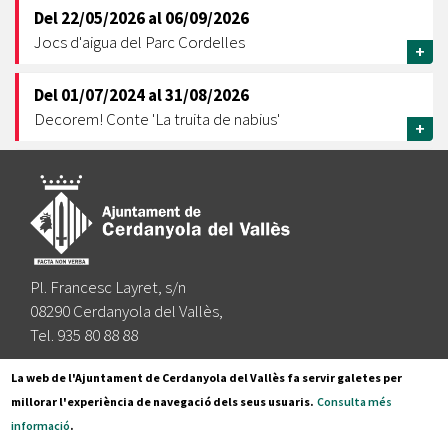
Del
22/05/2026
al
06/09/2026
Jocs d'aigua del Parc Cordelles
+
Del
01/07/2024
al
31/08/2026
Decorem! Conte 'La truita de nabius'
+
Pl. Francesc Layret, s/n
08290 Cerdanyola del Vallès,
Tel. 935 80 88 88
Segueix-nos a:
La web de l'Ajuntament de Cerdanyola del Vallès fa servir galetes per
millorar l'experiència de navegació dels seus usuaris.
Consulta més
informació
.