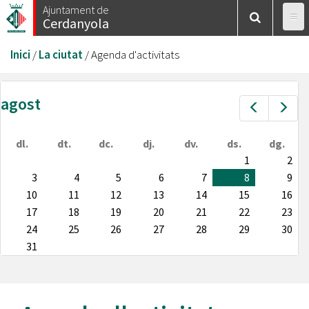
Vés
Ajuntament de
Cerdanyola
al
contingut
Esteu
Inici
/
La ciutat
/
Agenda d'activitats
aquí
agost
Prev
Nex
dl.
dt.
dc.
dj.
dv.
ds.
dg.
1
2
3
4
5
6
7
8
9
10
11
12
13
14
15
16
17
18
19
20
21
22
23
24
25
26
27
28
29
30
31