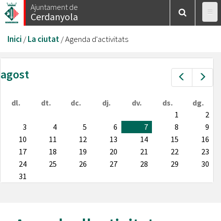
Vés
Ajuntament de
Cerdanyola
al
contingut
Esteu
Inici
/
La ciutat
/
Agenda d'activitats
aquí
agost
Prev
Nex
dl.
dt.
dc.
dj.
dv.
ds.
dg.
1
2
3
4
5
6
7
8
9
10
11
12
13
14
15
16
17
18
19
20
21
22
23
24
25
26
27
28
29
30
31