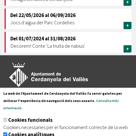
+
Del
22/05/2026
al
06/09/2026
Jocs d'aigua del Parc Cordelles
+
Del
01/07/2024
al
31/08/2026
Decorem! Conte 'La truita de nabius'
+
La web de l'Ajuntament de Cerdanyola del Vallès fa servir galetes per
Pl. Francesc Layret, s/n
millorar l'experiència de navegació dels seus usuaris.
Consulta més
08290 Cerdanyola del Vallès,
informació
.
Tel. 935 80 88 88
Cookies funcionals
Segueix-nos a:
Cookies necessaries per el funcionament correcte de la web
Cookies analítiques