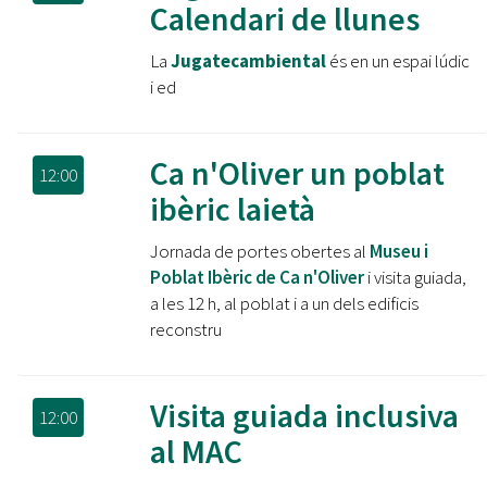
Calendari de llunes
La
Jugatecambiental
és en un espai lúdic
i ed
Ca n'Oliver un poblat
12:00
ibèric laietà
Jornada de portes obertes al
Museu i
Poblat Ibèric de Ca n'Oliver
i visita guiada,
a les 12 h, al poblat i a un dels edificis
reconstru
Visita guiada inclusiva
12:00
al MAC