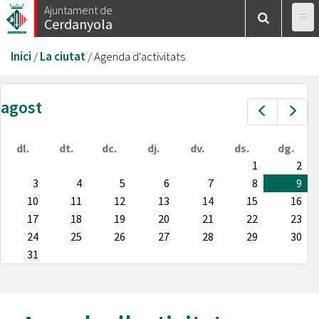
Vés
Ajuntament de
Cerdanyola
al
contingut
Esteu
Inici
/
La ciutat
/
Agenda d'activitats
aquí
agost
Prev
Nex
dl.
dt.
dc.
dj.
dv.
ds.
dg.
1
2
3
4
5
6
7
8
9
10
11
12
13
14
15
16
17
18
19
20
21
22
23
24
25
26
27
28
29
30
31