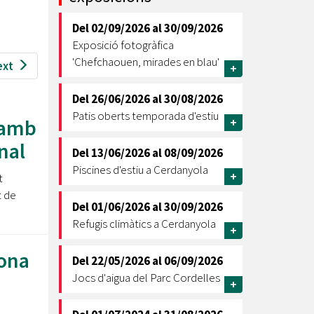
Ètica i Integritat
Del
02/09/2026
al
30/09/2026
Entitats
Exposició fotogràfica
Retiment de Comptes
'Chefchaouen, mirades en blau'
ext
+
Equipaments
Accés a Informació Pública
Del
26/06/2026
al
30/08/2026
Patis oberts temporada d'estiu
 amb
+
Mercats Municipals
Dades Obertes
nal
Del
13/06/2026
al
08/09/2026
Webs Municipals
Catàleg de Serveis i Tràmits
Piscines d'estiu a Cerdanyola
+
t
t de
Del
01/06/2026
al
30/09/2026
Refugis climàtics a Cerdanyola
+
dona
Del
22/05/2026
al
06/09/2026
Jocs d'aigua del Parc Cordelles
+