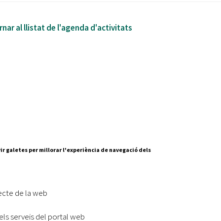
nar al llistat de l'agenda d'activitats
ir galetes per millorar l'experiència de navegació dels
ecte de la web
Segueix-nos a:
cesc Layret, s/n
erdanyola del Vallès,
els serveis del portal web