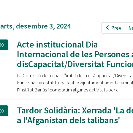
Oberta la convocatòria d'Ajuts per a l'autoocupació
jove 2026
Cerdanyola opta a més de 5 milions d'euros del Pla de
arts, desembre 3, 2024
Prev
N
Barris per transformar les Fontetes, Quatre Cantons i
l'entorn de l'avinguda Catalunya
Acte institucional Dia
30
El FIT presenta el cartell de la seva 16a edició i dona el
Internacional de les Persones
tret de sortida al festival
disCapacitat/Diversitat Funcio
L’Ajuntament reparteix ulleres gratuïtes per veure
l'eclipsi solar
La Comissió de treball l'Àmbit de la disCapacitat/Diversita
Funcional ha estat treballant conjuntament amb l'alumna
l'Institut Banús i compartim algunes activitats per c
Tardor Solidària: Xerrada 'La 
00
a l'Afganistan dels talibans'