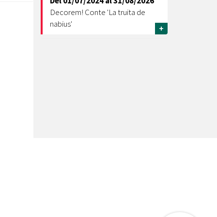
Del
01/07/2024
al
31/08/2026
Decorem! Conte 'La truita de
nabius'
+