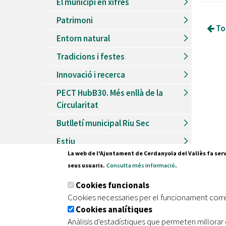
El municipi en xifres
Patrimoni
Tor
Entorn natural
Tradicions i festes
Innovació i recerca
PECT HubB30. Més enllà de la
Circularitat
Butlletí municipal Riu Sec
Estiu
La web de l'Ajuntament de Cerdanyola del Vallès fa serv
Observatori de la Ciutat
seus usuaris.
Consulta més informació
.
Cookies funcionals
Cookies necessaries per el funcionament corr
Pl. Fran
Cookies analítiques
08290 C
Anàlisis d'estadístiques que permeten millorar 