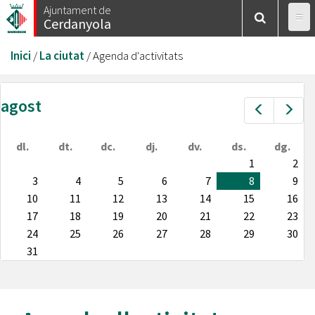
Vés
Ajuntament de
Cerdanyola
al
contingut
Esteu
Inici
/
La ciutat
/
Agenda d'activitats
aquí
agost
Prev
Nex
dl.
dt.
dc.
dj.
dv.
ds.
dg.
1
2
3
4
5
6
7
8
9
10
11
12
13
14
15
16
17
18
19
20
21
22
23
24
25
26
27
28
29
30
31