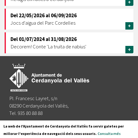
+
Del
22/05/2026
al
06/09/2026
Jocs d'aigua del Parc Cordelles
+
Del
01/07/2024
al
31/08/2026
Decorem! Conte 'La truita de nabius'
+
Pl. Francesc Layret, s/n
08290 Cerdanyola del Vallès,
Tel. 935 80 88 88
Segueix-nos a:
La web de l'Ajuntament de Cerdanyola del Vallès fa servir galetes per
millorar l'experiència de navegació dels seus usuaris.
Consulta més