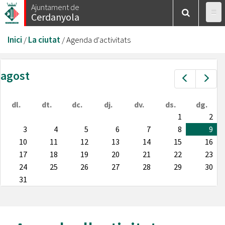
Vés
Ajuntament de
Cerdanyola
al
contingut
Esteu
Inici
/
La ciutat
/
Agenda d'activitats
aquí
agost
Prev
Nex
dl.
dt.
dc.
dj.
dv.
ds.
dg.
1
2
3
4
5
6
7
8
9
10
11
12
13
14
15
16
17
18
19
20
21
22
23
24
25
26
27
28
29
30
31