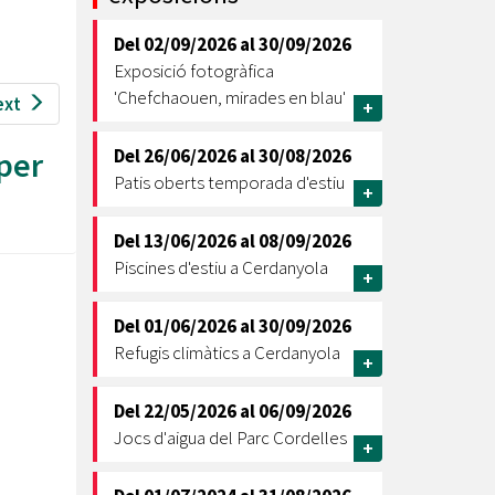
Ètica i Integritat
Del
02/09/2026
al
30/09/2026
Entitats
Exposició fotogràfica
Retiment de Comptes
'Chefchaouen, mirades en blau'
ext
+
Equipaments
Accés a Informació Pública
 per
Del
26/06/2026
al
30/08/2026
Patis oberts temporada d'estiu
+
Mercats Municipals
Dades Obertes
Del
13/06/2026
al
08/09/2026
Webs Municipals
Catàleg de Serveis i Tràmits
Piscines d'estiu a Cerdanyola
+
Del
01/06/2026
al
30/09/2026
Refugis climàtics a Cerdanyola
+
Del
22/05/2026
al
06/09/2026
Jocs d'aigua del Parc Cordelles
+