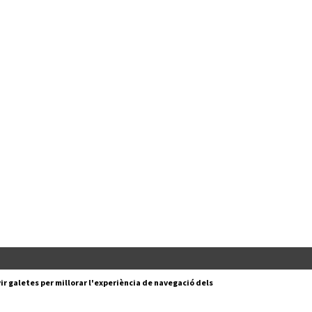
Segueix-nos a:
cesc Layret, s/n
ir galetes per millorar l'experiència de navegació dels
erdanyola del Vallès,