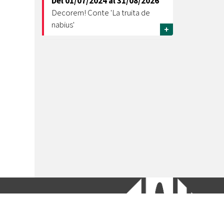
Del
01/07/2024
al
31/08/2026
Decorem! Conte 'La truita de
nabius'
+