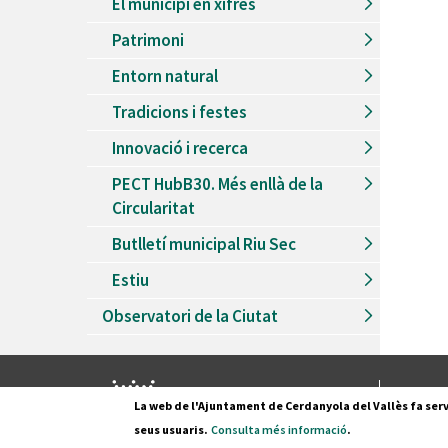
El municipi en xifres
Patrimoni
Entorn natural
Tradicions i festes
Innovació i recerca
PECT HubB30. Més enllà de la
Circularitat
Butlletí municipal Riu Sec
Estiu
Observatori de la Ciutat
Pl. Fran
La web de l'Ajuntament de Cerdanyola del Vallès fa serv
08290 C
seus usuaris.
Consulta més informació
.