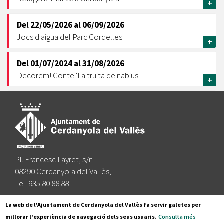
+
Del
22/05/2026
al
06/09/2026
Jocs d'aigua del Parc Cordelles
+
Del
01/07/2024
al
31/08/2026
Decorem! Conte 'La truita de nabius'
+
Pl. Francesc Layret, s/n
08290 Cerdanyola del Vallès,
Tel. 935 80 88 88
Segueix-nos a:
La web de l'Ajuntament de Cerdanyola del Vallès fa servir galetes per
millorar l'experiència de navegació dels seus usuaris.
Consulta més