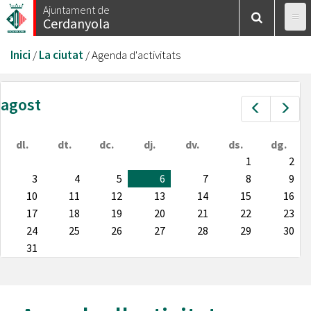
Vés
Ajuntament de
Cerdanyola
al
contingut
Esteu
Inici
/
La ciutat
/
Agenda d'activitats
aquí
agost
Prev
Nex
dl.
dt.
dc.
dj.
dv.
ds.
dg.
1
2
3
4
5
6
7
8
9
10
11
12
13
14
15
16
17
18
19
20
21
22
23
24
25
26
27
28
29
30
31