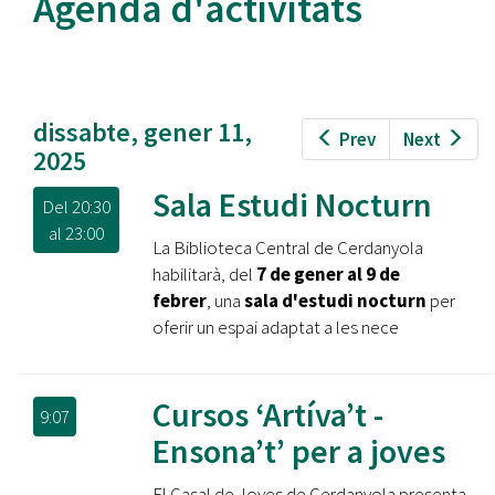
Agenda d'activitats
dissabte, gener 11,
Prev
Next
2025
Sala Estudi Nocturn
Del
20:30
al
23:00
La Biblioteca Central de Cerdanyola
habilitarà, del
7 de gener al 9 de
febrer
, una
sala d'estudi nocturn
per
oferir un espai adaptat a les nece
Cursos ‘Artíva’t -
9:07
Ensona’t’ per a joves
El Casal de Joves de Cerdanyola presenta