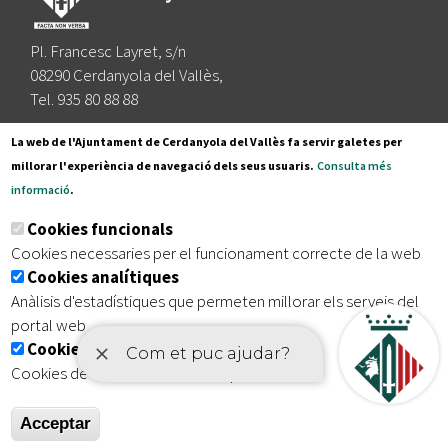
Pl. Francesc Layret, s/n
08290 Cerdanyola del Vallès,
Tel. 935 80 88 88
Segueix-nos a:
La web de l'Ajuntament de Cerdanyola del Vallès fa servir galetes per
millorar l'experiència de navegació dels seus usuaris.
Consulta més
informació
.
Subscriu-te al nostre butlletí
Cookies funcionals
Cookies necessaries per el funcionament correcte de la web
Cookies analítiques
|
|
|
Inici
Avís legal
Protecció de dades
Mapa del lloc
Anàlisis d'estadístiques que permeten millorar els serveis del
|
Accessibilitat
portal web
Cookies publicitàries
Cookies de tercers amb finalitat publicitària
Acceptar