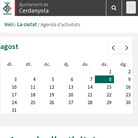
Vés
Ajuntament de
Cerdanyola
al
contingut
Esteu
Inici
/
La ciutat
/
Agenda d'activitats
aquí
agost
Prev
Nex
dl.
dt.
dc.
dj.
dv.
ds.
dg.
1
2
3
4
5
6
7
8
9
10
11
12
13
14
15
16
17
18
19
20
21
22
23
24
25
26
27
28
29
30
31