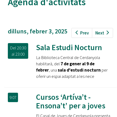
Agenda d'activitats
dilluns, febrer 3, 2025
Prev
Next
Sala Estudi Nocturn
Del
20:30
al
23:00
La Biblioteca Central de Cerdanyola
habilitarà, del
7 de gener al 9 de
febrer
, una
sala d'estudi nocturn
per
oferir un espai adaptat a les nece
Cursos ‘Artíva’t -
9:07
Ensona’t’ per a joves
El Casal de Joves de Cerdanyola presenta