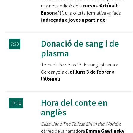
una nova edició dels
cursos ‘Artíva’t -
Ensona’t’
, una oferta formativa variada
i
adreçada a joves a partir de
Donació de sang i de
9:30
plasma
Jornada de donació de sang i plasma a
Cerdanyola el
dilluns 3 de febrer a
l'Ateneu
Hora del conte en
17:30
anglès
Eliza-Jane The Tallest Girl in the World,
a
càrrec de la narradora
Emma Gawlinsky