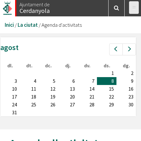
Vés
Ajuntament de
Cerdanyola
al
contingut
Esteu
Inici
/
La ciutat
/
Agenda d'activitats
aquí
agost
Prev
Nex
dl.
dt.
dc.
dj.
dv.
ds.
dg.
1
2
3
4
5
6
7
8
9
10
11
12
13
14
15
16
17
18
19
20
21
22
23
24
25
26
27
28
29
30
31