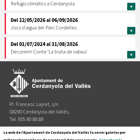
Refugis climàtics a Cerdanyola
+
Del
22/05/2026
al
06/09/2026
Jocs d'aigua del Parc Cordelles
+
Del
01/07/2024
al
31/08/2026
Decorem! Conte 'La truita de nabius'
+
Pl. Francesc Layret, s/n
08290 Cerdanyola del Vallès,
Tel. 935 80 88 88
Segueix-nos a:
La web de l'Ajuntament de Cerdanyola del Vallès fa servir galetes per
millorar l'experiència de navegació dels seus usuaris.
Consulta més