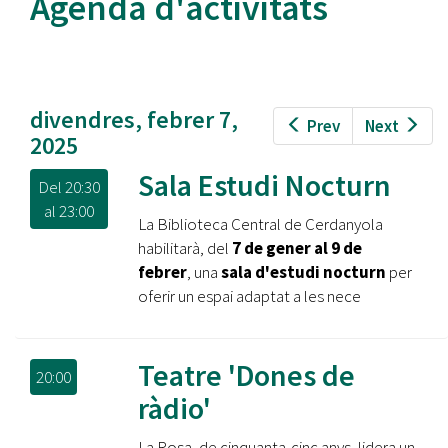
Agenda d'activitats
divendres, febrer 7,
Prev
Next
2025
Sala Estudi Nocturn
Del
20:30
al
23:00
La Biblioteca Central de Cerdanyola
habilitarà, del
7 de gener al 9 de
febrer
, una
sala d'estudi nocturn
per
oferir un espai adaptat a les nece
Teatre 'Dones de
20:00
ràdio'
La Rosa, de cinquanta-cinc anys, lidera un