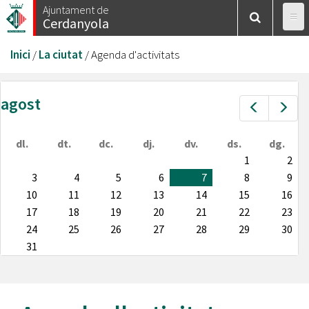
Vés
Ajuntament de
Cerdanyola
al
contingut
Esteu
Inici
/
La ciutat
/
Agenda d'activitats
aquí
agost
Prev
Nex
dl.
dt.
dc.
dj.
dv.
ds.
dg.
1
2
3
4
5
6
7
8
9
10
11
12
13
14
15
16
17
18
19
20
21
22
23
24
25
26
27
28
29
30
31