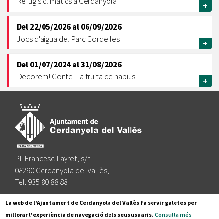
Refugis climàtics a Cerdanyola
+
Del
22/05/2026
al
06/09/2026
Jocs d'aigua del Parc Cordelles
+
Del
01/07/2024
al
31/08/2026
Decorem! Conte 'La truita de nabius'
+
Pl. Francesc Layret, s/n
08290 Cerdanyola del Vallès,
Tel. 935 80 88 88
Segueix-nos a:
La web de l'Ajuntament de Cerdanyola del Vallès fa servir galetes per
millorar l'experiència de navegació dels seus usuaris.
Consulta més