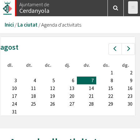
Vés
Ajuntament de
Cerdanyola
al
contingut
Esteu
Inici
/
La ciutat
/
Agenda d'activitats
aquí
agost
Prev
Nex
dl.
dt.
dc.
dj.
dv.
ds.
dg.
1
2
3
4
5
6
7
8
9
10
11
12
13
14
15
16
17
18
19
20
21
22
23
24
25
26
27
28
29
30
31