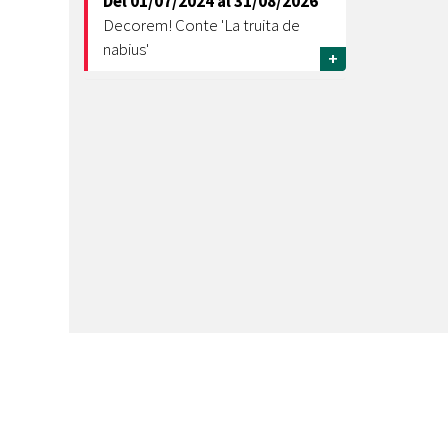
Del
01/07/2024
al
31/08/2026
Decorem! Conte 'La truita de
nabius'
+