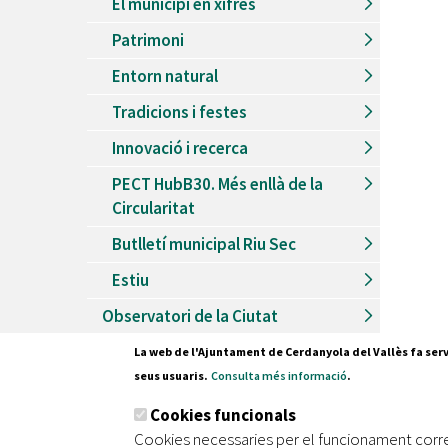
El municipi en xifres
Patrimoni
Entorn natural
Tradicions i festes
Innovació i recerca
PECT HubB30. Més enllà de la
Circularitat
Butlletí municipal Riu Sec
Estiu
Observatori de la Ciutat
La web de l'Ajuntament de Cerdanyola del Vallès fa serv
seus usuaris.
Consulta més informació
.
Pl. Fran
Cookies funcionals
08290 C
Cookies necessaries per el funcionament corr