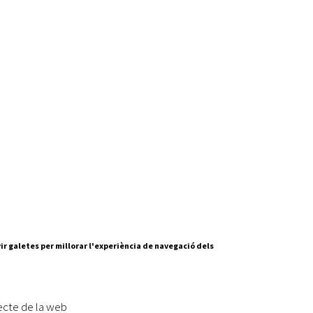
ir galetes per millorar l'experiència de navegació dels
Segueix-nos a:
cesc Layret, s/n
erdanyola del Vallès,
ecte de la web