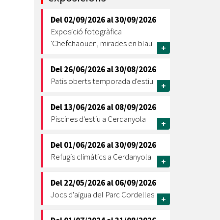
Ètica i Integritat
Del
02/09/2026
al
30/09/2026
Entitats
Exposició fotogràfica
Retiment de Comptes
'Chefchaouen, mirades en blau'
+
Equipaments
Accés a Informació Pública
Del
26/06/2026
al
30/08/2026
Patis oberts temporada d'estiu
+
Mercats Municipals
Dades Obertes
Del
13/06/2026
al
08/09/2026
Webs Municipals
Catàleg de Serveis i Tràmits
Piscines d'estiu a Cerdanyola
+
Del
01/06/2026
al
30/09/2026
Refugis climàtics a Cerdanyola
+
Del
22/05/2026
al
06/09/2026
Jocs d'aigua del Parc Cordelles
+