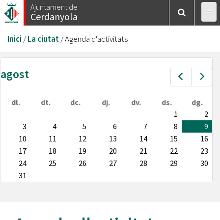
Vés
Ajuntament de
Cerdanyola
al
contingut
Esteu
Inici
/
La ciutat
/
Agenda d'activitats
aquí
agost
Prev
Nex
dl.
dt.
dc.
dj.
dv.
ds.
dg.
1
2
3
4
5
6
7
8
9
10
11
12
13
14
15
16
17
18
19
20
21
22
23
24
25
26
27
28
29
30
31