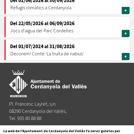
Del
01/06/2026
al
30/09/2026
Refugis climàtics a Cerdanyola
+
Del
22/05/2026
al
06/09/2026
Jocs d'aigua del Parc Cordelles
+
Del
01/07/2024
al
31/08/2026
Decorem! Conte 'La truita de nabius'
+
Pl. Francesc Layret, s/n
08290 Cerdanyola del Vallès,
Tel. 935 80 88 88
Segueix-nos a:
La web de l'Ajuntament de Cerdanyola del Vallès fa servir galetes per