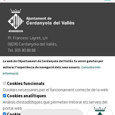
Pl. Francesc Layret, s/n
08290 Cerdanyola del Vallès,
Tel. 935 80 88 88
Segueix-nos a:
La web de l'Ajuntament de Cerdanyola del Vallès fa servir galetes per
millorar l'experiència de navegació dels seus usuaris.
Consulta més
informació
.
Subscriu-te al nostre butlletí
Cookies funcionals
Cookies necessaries per el funcionament correcte de la web
Cookies analítiques
|
|
|
Inici
Avís legal
Protecció de dades
Mapa del lloc
Anàlisis d'estadístiques que permeten millorar els serveis del
|
Accessibilitat
portal web
Cookies publicitàries