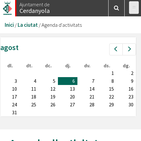
Vés
Ajuntament de
Cerdanyola
al
contingut
Esteu
Inici
/
La ciutat
/
Agenda d'activitats
aquí
agost
Prev
Nex
dl.
dt.
dc.
dj.
dv.
ds.
dg.
1
2
3
4
5
6
7
8
9
10
11
12
13
14
15
16
17
18
19
20
21
22
23
24
25
26
27
28
29
30
31