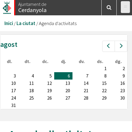
Vés
Ajuntament de
Cerdanyola
al
contingut
Esteu
Inici
/
La ciutat
/
Agenda d'activitats
aquí
agost
Prev
Nex
dl.
dt.
dc.
dj.
dv.
ds.
dg.
1
2
3
4
5
6
7
8
9
10
11
12
13
14
15
16
17
18
19
20
21
22
23
24
25
26
27
28
29
30
31