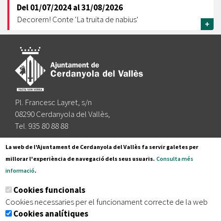
Del
01/07/2024
al
31/08/2026
Decorem! Conte 'La truita de nabius'
+
Pl. Francesc Layret, s/n
08290 Cerdanyola del Vallès,
Tel. 935 80 88 88
Segueix-nos a:
La web de l'Ajuntament de Cerdanyola del Vallès fa servir galetes per
millorar l'experiència de navegació dels seus usuaris.
Consulta més
informació
.
Subscriu-te al nostre butlletí
Cookies funcionals
Cookies necessaries per el funcionament correcte de la web
Cookies analítiques
|
|
|
Inici
Avís legal
Protecció de dades
Mapa del lloc