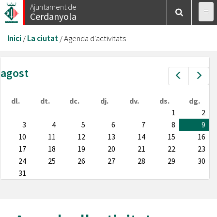
Vés
Ajuntament de
Cerdanyola
al
contingut
Esteu
Inici
/
La ciutat
/
Agenda d'activitats
aquí
agost
Prev
Nex
dl.
dt.
dc.
dj.
dv.
ds.
dg.
1
2
3
4
5
6
7
8
9
10
11
12
13
14
15
16
17
18
19
20
21
22
23
24
25
26
27
28
29
30
31