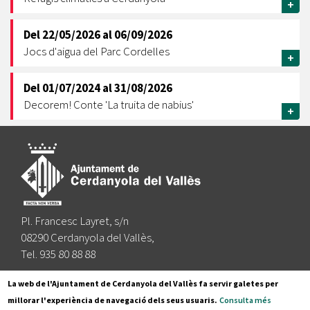
+
Del
22/05/2026
al
06/09/2026
Jocs d'aigua del Parc Cordelles
+
Del
01/07/2024
al
31/08/2026
Decorem! Conte 'La truita de nabius'
+
Pl. Francesc Layret, s/n
08290 Cerdanyola del Vallès,
Tel. 935 80 88 88
Segueix-nos a:
La web de l'Ajuntament de Cerdanyola del Vallès fa servir galetes per
millorar l'experiència de navegació dels seus usuaris.
Consulta més